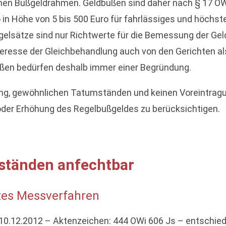
nen Bußgeldrahmen. Geldbußen sind daher nach § 17 OW
n Höhe von 5 bis 500 Euro für fahrlässiges und höchsten
lsätze sind nur Richtwerte für die Bemessung der Geldb
nteresse der Gleichbehandlung auch von den Gerichten 
en bedürfen deshalb immer einer Begründung.
ung, gewöhnlichen Tatumständen und keinen Voreintrag
oder Erhöhung des Regelbußgeldes zu berücksichtigen.
ständen anfechtbar
rtes Messverfahren
10.12.2012 – Aktenzeichen: 444 OWi 606 Js – entschiede