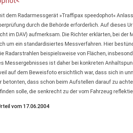
ophot<
mit dem Radarmessgerät »Traffipax speedophot« Anlas
berprüfung durch die Behörde erforderlich. Auf dieses 
ht im DAV) aufmerksam. Die Richter erklärten, bei de
ch um ein standardisiertes Messverfahren. Hier bestünd
ie Radarstrahlen beispielsweise von Flächen, insbesond
es Messergebnisses ist daher bei konkreten Anhaltspunk
 weil auf dem Beweisfoto ersichtlich war, dass sich in
r betonten, dass schon beim Aufstellen darauf zu acht
den solle, die senkrecht zu der vom Fahrzeug reflektier
rteil vom 17.06.2004