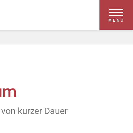
MENÜ
um
 von kurzer Dauer